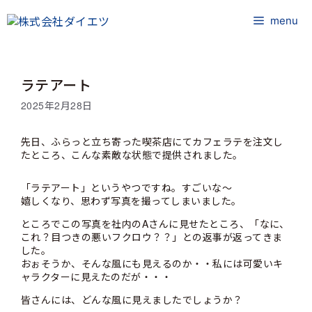
コ
ン
menu
テ
ン
ツ
ラテアート
へ
ス
2025年2月28日
キ
ッ
先日、ふらっと立ち寄った喫茶店にてカフェラテを注文し
プ
たところ、こんな素敵な状態で提供されました。
「ラテアート」というやつですね。すごいな～
嬉しくなり、思わず写真を撮ってしまいました。
ところでこの写真を社内のAさんに見せたところ、「なに、
これ？目つきの悪いフクロウ？？」との返事が返ってきま
した。
おぉそうか、そんな風にも見えるのか・・私には可愛いキ
ャラクターに見えたのだが・・・
皆さんには、どんな風に見えましたでしょうか？