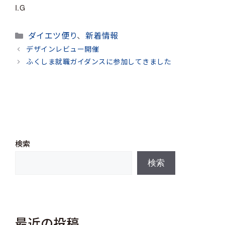
I.G
カ
ダイエツ便り
、
新着情報
テ
デザインレビュー開催
ゴ
ふくしま就職ガイダンスに参加してきました
リ
ー
検索
検索
最近の投稿