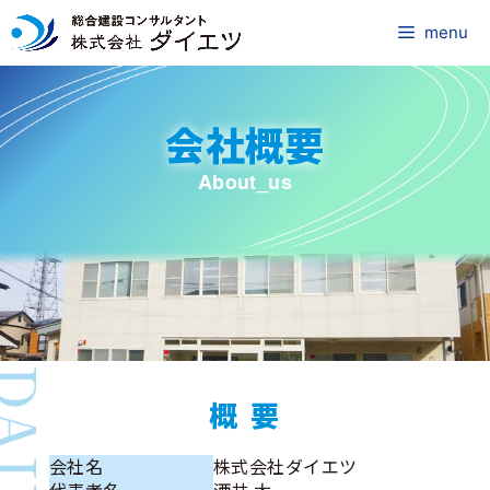
コ
ン
menu
テ
ン
ツ
会社概要
へ
ス
キ
About_us
ッ
プ
概 要
会社名
株式会社ダイエツ