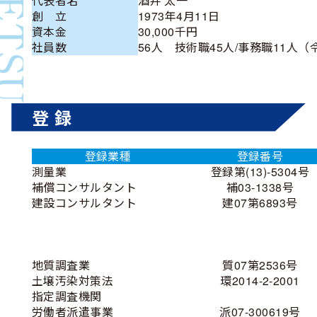
代表者名
酒井 太一
創 立
1973年4月11日
資本金
30,000千円
社員数
56人 技術職45人/事務職11人（
登 録
登録業種
登録番号
測量業
登録第(13)-5304号
補償コンサルタント
補03-1338号
建設コンサルタント
建07第6893号
地質調査業
質07第2536号
土壌汚染対策法
環2014-2-2001
指定調査機関
労働者派遣事業
派07-300619号