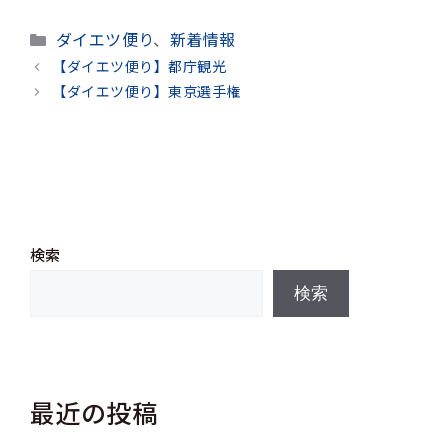
カ
ダイエツ便り
、
新着情報
テ
【ダイエツ便り】都庁観光
ゴ
【ダイエツ便り】東京選手権
リ
ー
検索
検索
最近の投稿