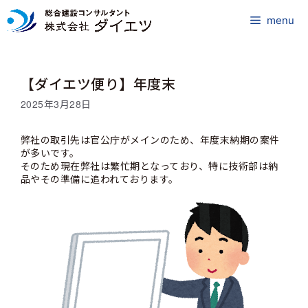
コ
ン
menu
テ
ン
ツ
【ダイエツ便り】年度末
へ
ス
2025年3月28日
キ
ッ
弊社の取引先は官公庁がメインのため、年度末納期の案件
プ
が多いです。
そのため現在弊社は繁忙期となっており、特に技術部は納
品やその準備に追われております。