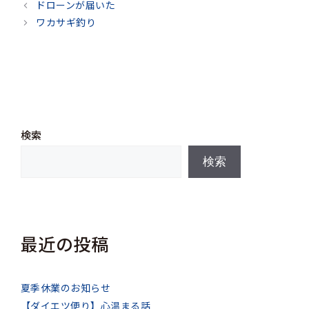
テ
ドローンが届いた
ゴ
ワカサギ釣り
リ
ー
検索
検索
最近の投稿
夏季休業のお知らせ
【ダイエツ便り】心温まる話