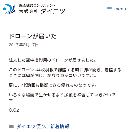
コ
ン
menu
テ
ン
ツ
ドローンが届いた
へ
ス
2017年2月17日
キ
ッ
注文した空中撮影用のドローンが届きました。
プ
このドローンは4枚羽根で離陸する時に脚が開き、着陸する
ときには脚が閉じ、かなりカッコいいですよ。
更に、4K動画も撮影できる優れものなのです。
いろんな場面で生かせるよう操縦を練習していきたいで
す。
C.G2
カ
ダイエツ便り
、
新着情報