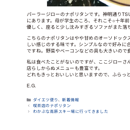
パーラージローのナポリタンです。神明通りTS
にあります。母が学生のころ、それこそ○十年
優しく、座ると少し沈みすぎるソファがまた落
こちらのナポリタンはやや甘めのオーソドック
しい感じのする味です。シンプルなので好みに
ですね。野菜やベーコンなどの具も大きいので
私は食べたことがないのですが、ここジローさ
店らしからぬメニューも豊富です。
どれもきっとおいしいと思いますので、ふらっ
E.G.
カ
ダイエツ便り
、
新着情報
テ
喫茶店のナポリタン
ゴ
わかぶな高原スキー場に行ってきました
リ
ー