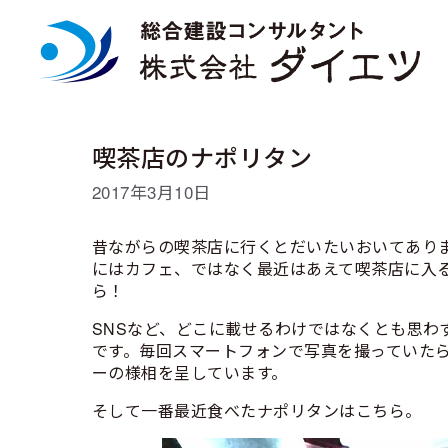
コ
ン
テ
ン
ツ
へ
ス
喫茶店のナポリタン
キ
ッ
2017年3月10日
プ
昔ながらの喫茶店に行くとだいたいおいてあり
にはカフェ、ではなく最近はあえて喫茶店に入
ら！
SNSなど、どこに載せるわけではなくとも思わ
です。毎回スマートフォンで写真を撮っていた
ーの様相を呈しています。
そして一番最近食べたナポリタンはこちら。