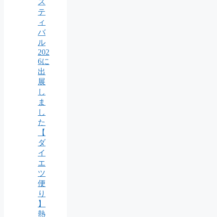
ス
テ
ィ
バ
ル
202
6に
出
展
し
ま
し
た
【
ダ
イ
エ
ツ
便
り
】
熱