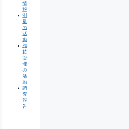
情
報
測
量
の
活
動
維
持
管
理
の
活
動
調
査
報
告