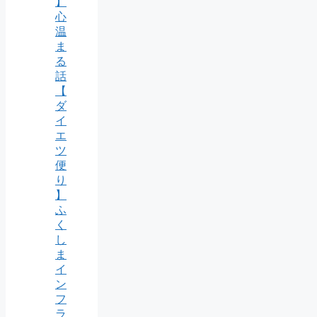
】
心
温
ま
る
話
【
ダ
イ
エ
ツ
便
り
】
ふ
く
し
ま
イ
ン
フ
ラ