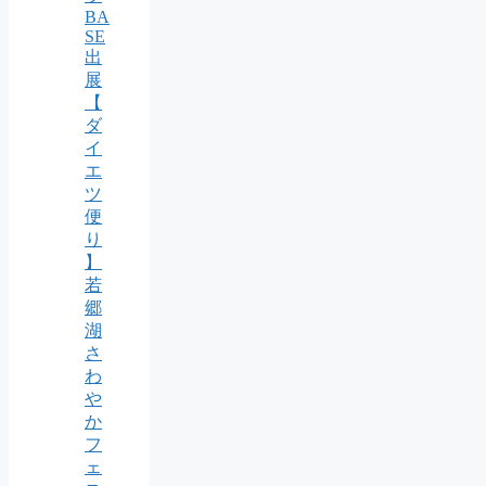
BA
SE
出
展
【
ダ
イ
エ
ツ
便
り
】
若
郷
湖
さ
わ
や
か
フ
ェ