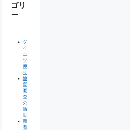
ゴリ
ー
ダ
イ
エ
ツ
便
り
地
質
調
査
の
活
動
新
着