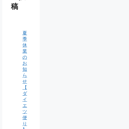
稿
夏
季
休
業
の
お
知
ら
せ
【
ダ
イ
エ
ツ
便
り