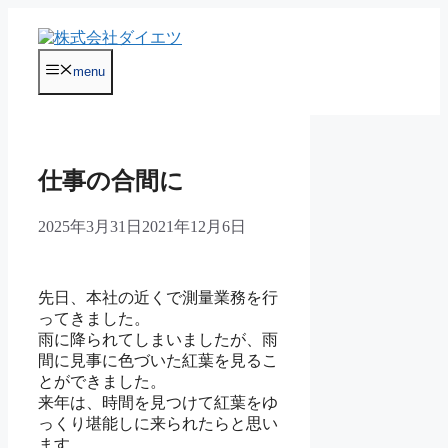
コ
ン
テ
menu
ン
ツ
へ
ス
キ
仕事の合間に
ッ
プ
2025年3月31日
2021年12月6日
先日、本社の近くで測量業務を行
ってきました。
雨に降られてしまいましたが、雨
間に見事に色づいた紅葉を見るこ
とができました。
来年は、時間を見つけて紅葉をゆ
っくり堪能しに来られたらと思い
ます。