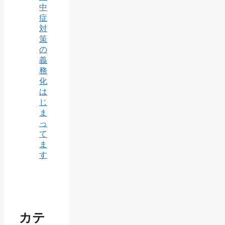
中
症
対
策
の
義
務
化
は
じ
ま
っ
て
ま
す
カテ