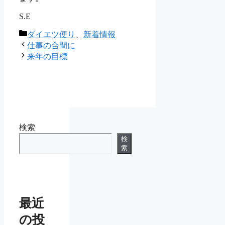
S.E
カ
ダイエツ便り
、
新着情報
テ
仕事の合間に
ゴ
来年の目標
リ
ー
検索
検
索
最近
の投