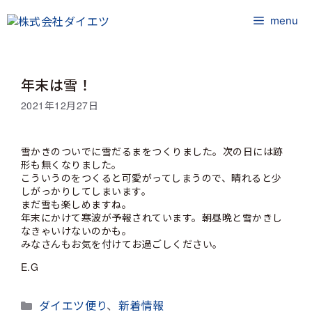
コ
ン
menu
テ
ン
ツ
年末は雪！
へ
ス
2021年12月27日
キ
ッ
プ
雪かきのついでに雪だるまをつくりました。次の日には跡
形も無くなりました。
こういうのをつくると可愛がってしまうので、晴れると少
しがっかりしてしまいます。
まだ雪も楽しめますね。
年末にかけて寒波が予報されています。朝昼晩と雪かきし
なきゃいけないのかも。
みなさんもお気を付けてお過ごしください。
E.G
カ
ダイエツ便り
、
新着情報