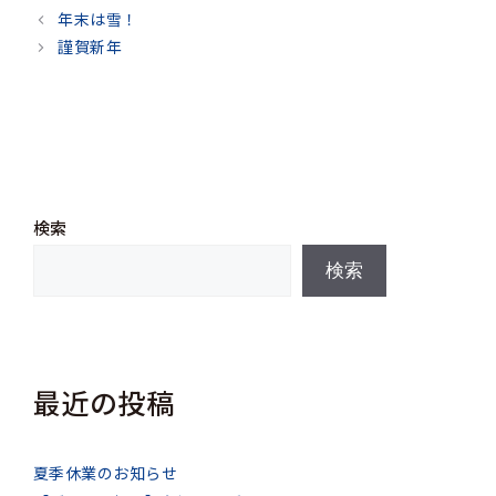
テ
年末は雪！
ゴ
謹賀新年
リ
ー
検索
検索
最近の投稿
夏季休業のお知らせ