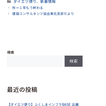
カ
ダイエツ便り
、
新着情報
テ
秋＝１年もう終わる
ゴ
建設コンサルタンツ協会東北支部だより
リ
ー
検索
検索
最近の投稿
【ダイエツ便り】ふくしまインフラBASE 出展