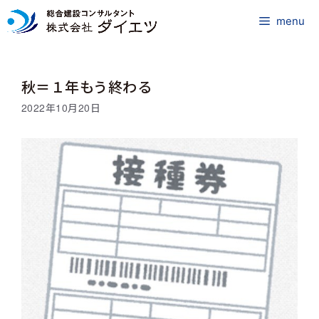
コ
ン
menu
テ
ン
ツ
秋＝１年もう終わる
へ
ス
2022年10月20日
キ
ッ
プ