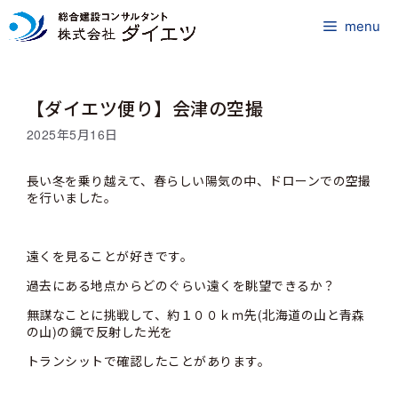
コ
ン
menu
テ
ン
ツ
【ダイエツ便り】会津の空撮
へ
ス
2025年5月16日
キ
ッ
長い冬を乗り越えて、春らしい陽気の中、ドローンでの空撮
プ
を行いました。
遠くを見ることが好きです。
過去にある地点からどのぐらい遠くを眺望できるか？
無謀なことに挑戦して、約１００ｋｍ先(北海道の山と青森
の山)の鏡で反射した光を
トランシットで確認したことがあります。