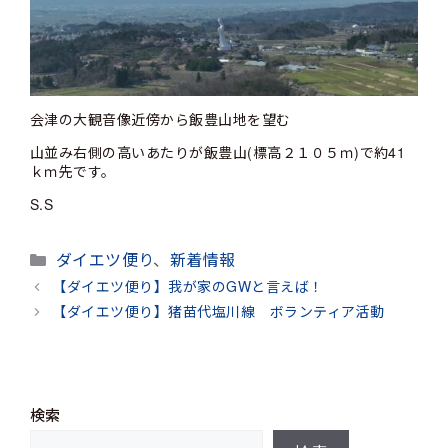
会津の大観音像近傍から飯豊山地を望む
山並み右側の高いあたりが飯豊山(標高２１０５ｍ)で約41
ｋｍ先です。
S.S
カ
ダイエツ便り
、
新着情報
テ
【ダイエツ便り】我が家のGWと言えば！
ゴ
【ダイエツ便り】猪苗代塩川線 ボランティア活動
リ
ー
検索