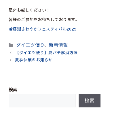
是非お越しください！
皆様のご参加をお待ちしております。
若郷湖さわやかフェスティバル2025
カ
ダイエツ便り
、
新着情報
テ
【ダイエツ便り】夏バテ解消方法
ゴ
夏季休業のお知らせ
リ
ー
検索
検索