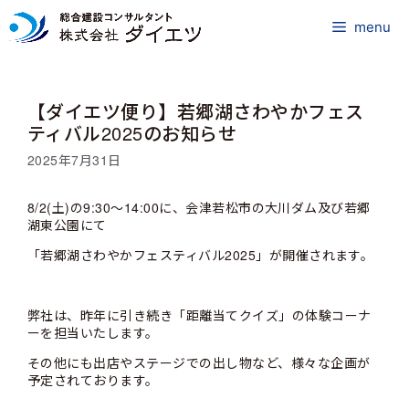
コ
ン
menu
テ
ン
ツ
【ダイエツ便り】若郷湖さわやかフェス
へ
ス
ティバル2025のお知らせ
キ
2025年7月31日
ッ
プ
8/2(土)の9:30～14:00に、会津若松市の大川ダム及び若郷
湖東公園にて
「若郷湖さわやかフェスティバル2025」が開催されます。
弊社は、昨年に引き続き「距離当てクイズ」の体験コーナ
ーを担当いたします。
その他にも出店やステージでの出し物など、様々な企画が
予定されております。