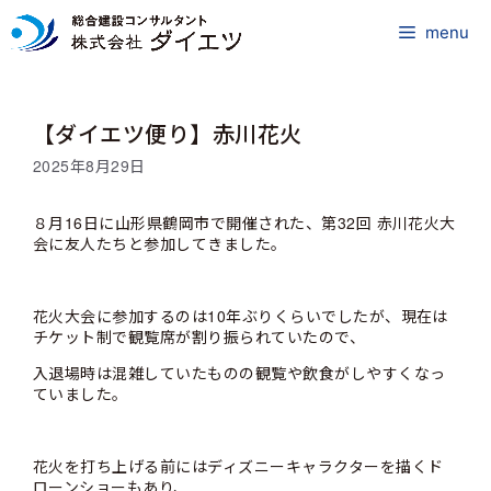
コ
ン
menu
テ
ン
ツ
【ダイエツ便り】赤川花火
へ
ス
2025年8月29日
キ
ッ
８月16日に山形県鶴岡市で開催された、第32回 赤川花火大
プ
会に友人たちと参加してきました。
花火大会に参加するのは10年ぶりくらいでしたが、現在は
チケット制で観覧席が割り振られていたので、
入退場時は混雑していたものの観覧や飲食がしやすくなっ
ていました。
花火を打ち上げる前にはディズニーキャラクターを描くド
ローンショーもあり、