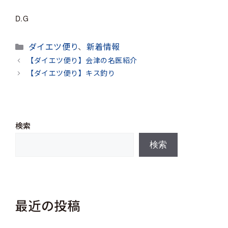
D.G
カ
ダイエツ便り
、
新着情報
テ
【ダイエツ便り】会津の名医紹介
ゴ
【ダイエツ便り】キス釣り
リ
ー
検索
検索
最近の投稿