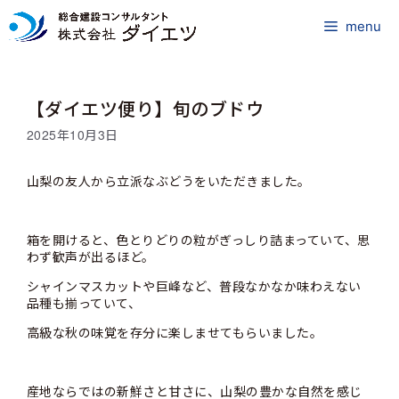
コ
ン
menu
テ
ン
ツ
【ダイエツ便り】旬のブドウ
へ
ス
2025年10月3日
キ
ッ
山梨の友人から立派なぶどうをいただきました。
プ
箱を開けると、色とりどりの粒がぎっしり詰まっていて、思
わず歓声が出るほど。
シャインマスカットや巨峰など、普段なかなか味わえない
品種も揃っていて、
高級な秋の味覚を存分に楽しませてもらいました。
産地ならではの新鮮さと甘さに、山梨の豊かな自然を感じ