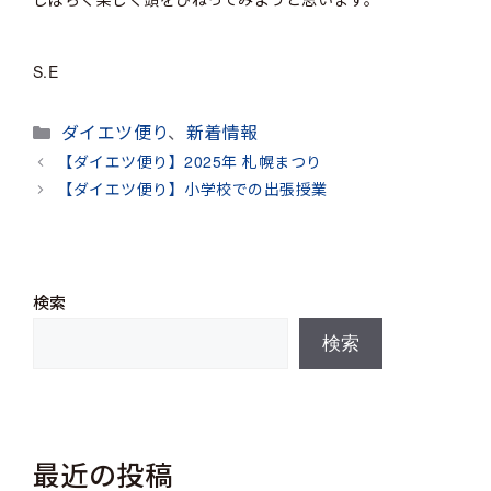
S.E
カ
ダイエツ便り
、
新着情報
テ
【ダイエツ便り】2025年 札幌まつり
ゴ
【ダイエツ便り】小学校での出張授業
リ
ー
検索
検索
最近の投稿