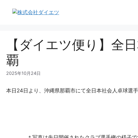
コ
ン
テ
ン
ツ
【ダイエツ便り】全日
へ
ス
覇
キ
ッ
プ
2025年10月24日
本日24日より、沖縄県那覇市にて全日本社会人卓球選
＊写真は先日開催されたクラブ選手権の様子です(