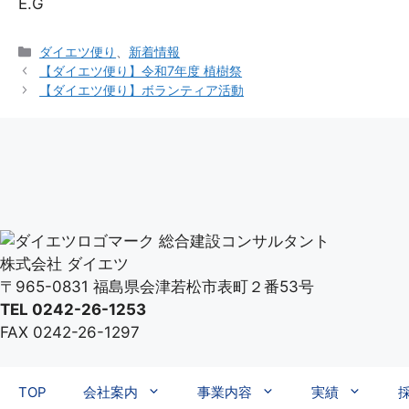
E.G
カ
ダイエツ便り
、
新着情報
テ
【ダイエツ便り】令和7年度 植樹祭
ゴ
【ダイエツ便り】ボランティア活動
リ
ー
総合建設コンサルタント
株式会社 ダイエツ
〒965-0831 福島県会津若松市表町２番53号
TEL 0242-26-1253
FAX 0242-26-1297
TOP
会社案内
事業内容
実績