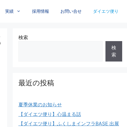
実績
採用情報
お問い合せ
ダイエツ便り
那
検索
検
索
最近の投稿
夏季休業のお知らせ
【ダイエツ便り】心温まる話
【ダイエツ便り】ふくしまインフラBASE 出展