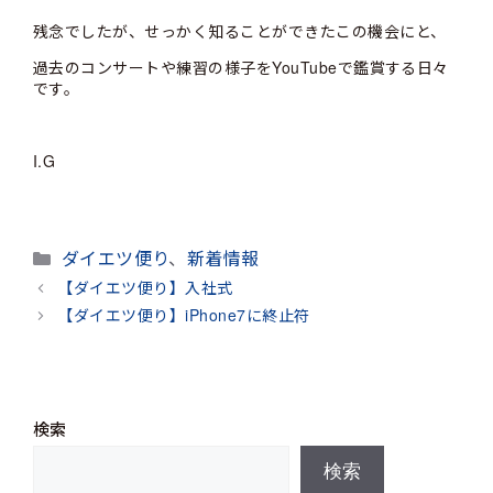
残念でしたが、せっかく知ることができたこの機会にと、
過去のコンサートや練習の様子をYouTubeで鑑賞する日々
です。
I.G
カ
ダイエツ便り
、
新着情報
テ
【ダイエツ便り】入社式
ゴ
【ダイエツ便り】iPhone7に終止符
リ
ー
検索
検索