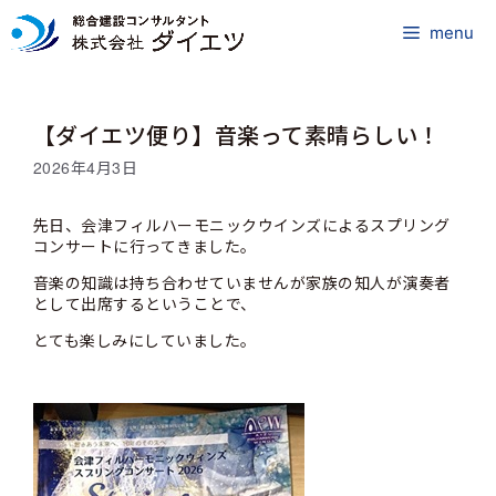
コ
ン
menu
テ
ン
ツ
【ダイエツ便り】音楽って素晴らしい！
へ
ス
2026年4月3日
キ
ッ
先日、会津フィルハーモニックウインズによるスプリング
プ
コンサートに行ってきました。
音楽の知識は持ち合わせていませんが家族の知人が演奏者
として出席するということで、
とても楽しみにしていました。