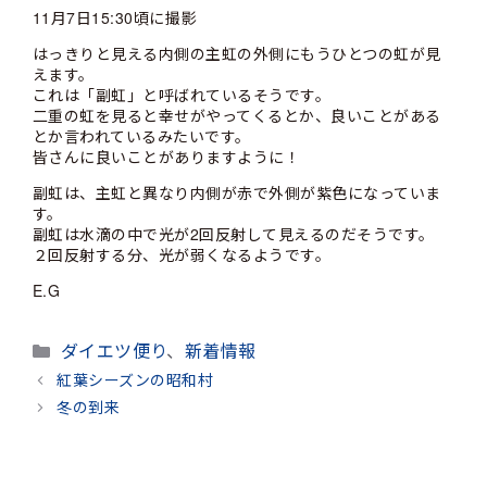
11月7日15:30頃に撮影
はっきりと見える内側の主虹の外側にもうひとつの虹が見
えます。
これは「副虹」と呼ばれているそうです。
二重の虹を見ると幸せがやってくるとか、良いことがある
とか言われているみたいです。
皆さんに良いことがありますように！
副虹は、主虹と異なり内側が赤で外側が紫色になっていま
す。
副虹は水滴の中で光が2回反射して見えるのだそうです。
２回反射する分、光が弱くなるようです。
E.G
カ
ダイエツ便り
、
新着情報
テ
紅葉シーズンの昭和村
ゴ
冬の到来
リ
ー