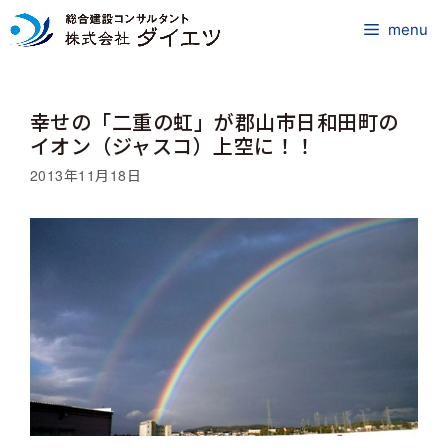
コ
ン
menu
テ
ン
ツ
幸せの「二重の虹」が郡山市日和田町の
へ
ス
イオン（ジャスコ）上空に！！
キ
2013年11月18日
ッ
プ