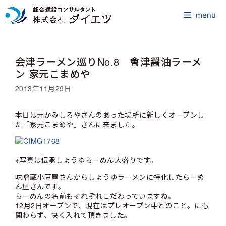
コ
ン
menu
テ
ン
ツ
会津ラーメン巡りNo.8 會津醤油ラーメ
へ
ス
ン 家元こまめや
キ
2013年11月29日
ッ
プ
本日は元かみしろやさんのあった場所に新しくオープンし
た「家元こまめや」さんに来ました。
※写真は伝承しょうゆらーめん大盛りです。
味噌蔵小豆屋さんからしょうゆラーメンに特化したらーめ
ん屋さんです。
らーめんの名前もそれぞれこだわっていますね。
12月2日オープンで、現在はプレオープン中とのこと。にも
関わらず、快く入れて頂きました。