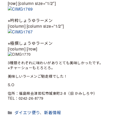
[row] [column size=”1/2″]
※吟粋しょうゆラーメン
[/column] [column size=”1/2″]
※極撰しょうゆラーメン
[/column] [/row]
3種類それぞれに味わいがありとても美味しかったです。
※チャーシューもとろとろ。
美味しいラーメンご馳走様でした！
S.O
住所：福島県会津若松市城東町2-8（旧 かみしろや）
TEL：0242-26-8779
カ
ダイエツ便り
、
新着情報