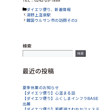
TEL：0242-25-1889
カ
ダイエツ便り
、
新着情報
テ
湯野上温泉駅
ゴ
韓国ウルサン市の訪問その2
リ
ー
検索
検索
最近の投稿
夏季休業のお知らせ
【ダイエツ便り】心温まる話
【ダイエツ便り】ふくしまインフラBASE
出展
【ダイエツ便り】若郷湖さわやかフェステ