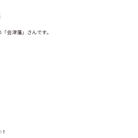
藩
の「会津藩」さんです。
-1