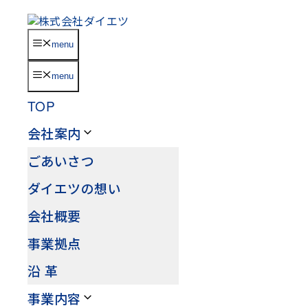
コ
ン
テ
menu
ン
ツ
menu
へ
ス
TOP
キ
ッ
会社案内
プ
ごあいさつ
ダイエツの想い
会社概要
事業拠点
沿 革
事業内容