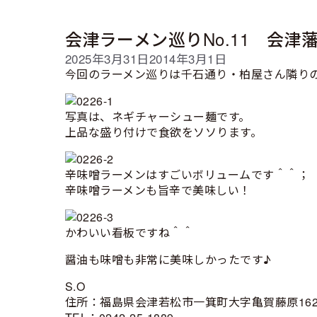
会津ラーメン巡りNo.11 会津
2025年3月31日
2014年3月1日
今回のラーメン巡りは千石通り・柏屋さん隣り
写真は、ネギチャーシュー麺です。
上品な盛り付けで食欲をソソります。
辛味噌ラーメンはすごいボリュームです＾＾；
辛味噌ラーメンも旨辛で美味しい！
かわいい看板ですね＾＾
醤油も味噌も非常に美味しかったです♪
S.O
住所：福島県会津若松市一箕町大字亀賀藤原162