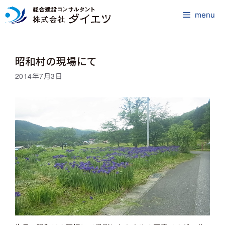
コ
ン
menu
テ
ン
ツ
昭和村の現場にて
へ
ス
2014年7月3日
キ
ッ
プ