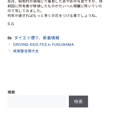
先月、昭和村の現場にて撮影したあやめの写真ですが、休
耕田に所有者が移植したものがたいへん綺麗に咲いていた
ので写してみました。
何年か過ぎればもっと多くの花をつける事でしょうね。
S.G
カ
ダイエツ便り
、
新着情報
テ
DRIVING KIDS FES.in FUKUSHIMA
ゴ
成長塾全国大会
リ
ー
検索
検索