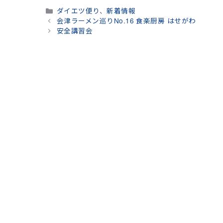
カ
ダイエツ便り
、
新着情報
テ
会津ラーメン巡りNo.16 食楽厨房 はせがわ
ゴ
安全講習会
リ
ー