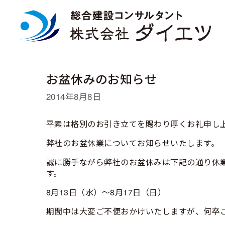
コ
ン
テ
ン
ツ
へ
ス
お盆休みのお知らせ
キ
ッ
2014年8月8日
プ
平素は格別のお引き立てを賜わり厚くお礼申し
弊社のお盆休業についてお知らせいたします。
誠に勝手ながら弊社のお盆休みは下記の通り休
す。
8月13日（水）～8月17日（日）
期間中は大変ご不便おかけいたしますが、何卒