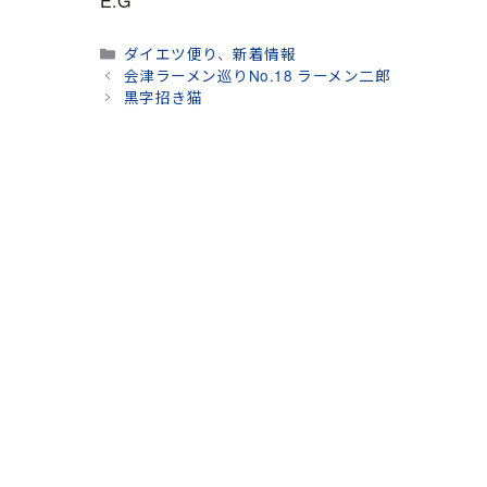
E.G
カ
ダイエツ便り
、
新着情報
テ
会津ラーメン巡りNo.18 ラーメン二郎
ゴ
黒字招き猫
リ
ー