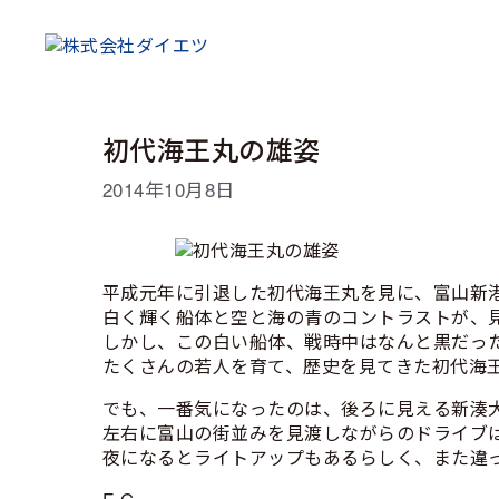
コ
ン
テ
ン
ツ
へ
初代海王丸の雄姿
ス
キ
2014年10月8日
ッ
プ
平成元年に引退した初代海王丸を見に、富山新
白く輝く船体と空と海の青のコントラストが、
しかし、この白い船体、戦時中はなんと黒だっ
たくさんの若人を育て、歴史を見てきた初代海
でも、一番気になったのは、後ろに見える新湊
左右に富山の街並みを見渡しながらのドライブは
夜になるとライトアップもあるらしく、また違