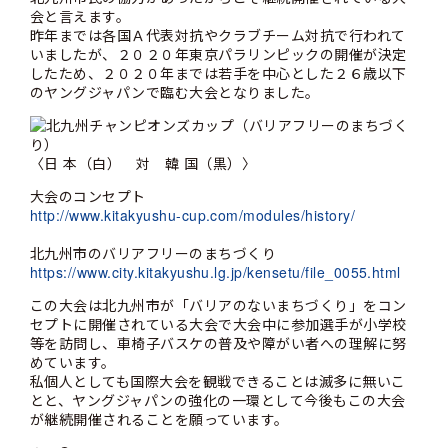
会と言えます。
昨年までは各国Ａ代表対抗やクラブチーム対抗で行われて
いましたが、２０２０年東京パラリンピックの開催が決定
したため、２０２０年までは若手を中心とした２６歳以下
のヤングジャパンで臨む大会となりました。
〈日 本（白） 対 韓 国（黒）〉
大会のコンセプト
http://www.kitakyushu-cup.com/modules/history/
北九州市のバリアフリーのまちづくり
https://www.city.kitakyushu.lg.jp/kensetu/file_0055.html
この大会は北九州市が「バリアのないまちづくり」をコン
セプトに開催されている大会で大会中に参加選手が小学校
等を訪問し、車椅子バスケの普及や障がい者への理解に努
めています。
私個人としても国際大会を観戦できることは滅多に無いこ
とと、ヤングジャパンの強化の一環として今後もこの大会
が継続開催されることを願っています。