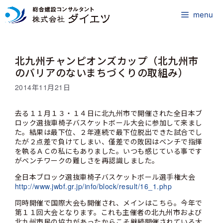
コ
ン
menu
テ
ン
ツ
北九州チャンピオンズカップ（北九州市
へ
ス
のバリアのないまちづくりの取組み）
キ
2014年11月21日
ッ
プ
去る１１月１３・１４日に北九州市で開催された全日本ブ
ロック選抜車椅子バスケットボール大会に参加して来まし
た。結果は最下位、２年連続で最下位脱出できた試合でし
たが２点差で負けてしまい、僅差での敗因はベンチで指揮
を執るＡＣの私にもありました。いつも感じている事です
がベンチワークの難しさを再認識しました。
全日本ブロック選抜車椅子バスケットボール選手権大会
http://www.jwbf.gr.jp/info/block/result/16_1.php
同時開催で国際大会も開催され、メインはこちら。今年で
第１１回大会となります。これも主催者の北九州市および
北九州市民の協力があったからこそ継続開催されている大