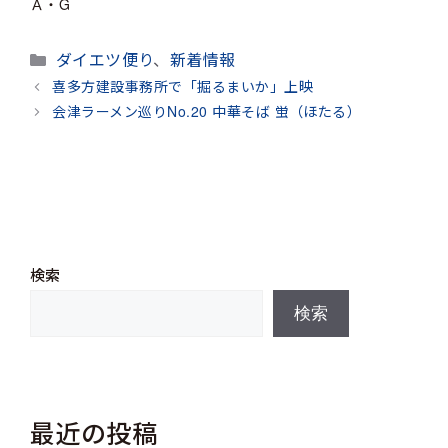
Ａ・G
カ
ダイエツ便り
、
新着情報
テ
喜多方建設事務所で「掘るまいか」上映
ゴ
会津ラーメン巡りNo.20 中華そば 蛍（ほたる）
リ
ー
検索
検索
最近の投稿