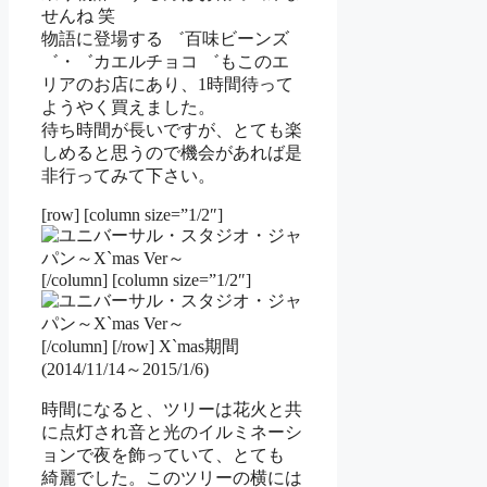
せんね 笑
物語に登場する ゛百味ビーンズ
゛・゛カエルチョコ ゛もこのエ
リアのお店にあり、1時間待って
ようやく買えました。
待ち時間が長いですが、とても楽
しめると思うので機会があれば是
非行ってみて下さい。
[row] [column size=”1/2″]
[/column] [column size=”1/2″]
[/column] [/row] X`mas期間
(2014/11/14～2015/1/6)
時間になると、ツリーは花火と共
に点灯され音と光のイルミネーシ
ョンで夜を飾っていて、とても
綺麗でした。このツリーの横には