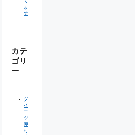
て
ま
す
カテ
ゴリ
ー
ダ
イ
エ
ツ
便
り