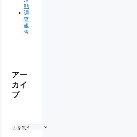
動
調
査
報
告
アー
カイ
ブ
ア
ー