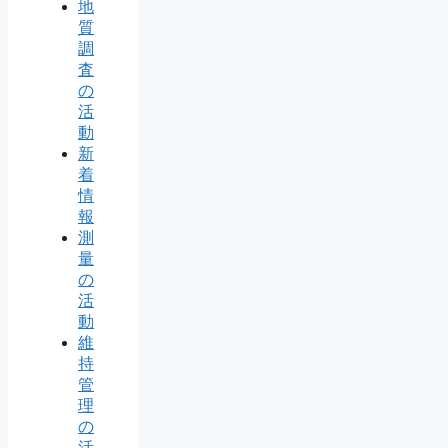
地
質
調
査
の
活
動
新
着
情
報
測
量
の
活
動
維
持
管
理
の
活