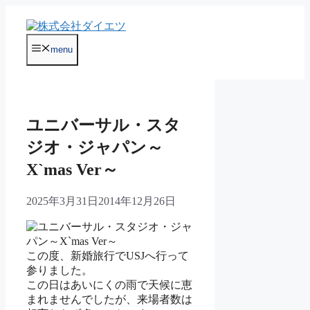
コ
ン
テ
menu
ン
ツ
へ
ス
キ
ユニバーサル・スタ
ッ
プ
ジオ・ジャパン～
X`mas Ver～
2025年3月31日
2014年12月26日
この度、新婚旅行でUSJへ行って
参りました。
この日はあいにくの雨で天候に恵
まれませんでしたが、来場者数は