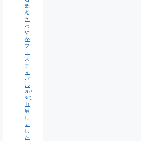
郷
湖
さ
わ
や
か
フ
ェ
ス
テ
ィ
バ
ル
202
6に
出
展
し
ま
し
た