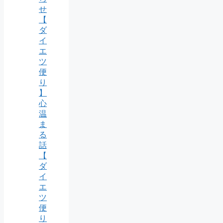
せ
【
ダ
イ
エ
ツ
便
り
】
心
温
ま
る
話
【
ダ
イ
エ
ツ
便
り