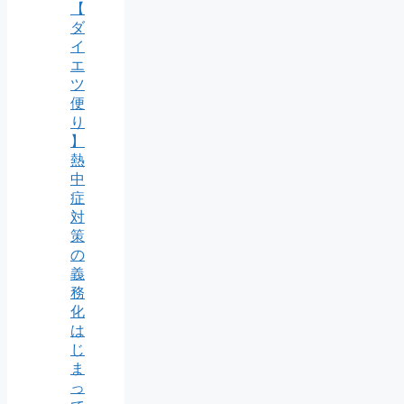
【
ダ
イ
エ
ツ
便
り
】
熱
中
症
対
策
の
義
務
化
は
じ
ま
っ