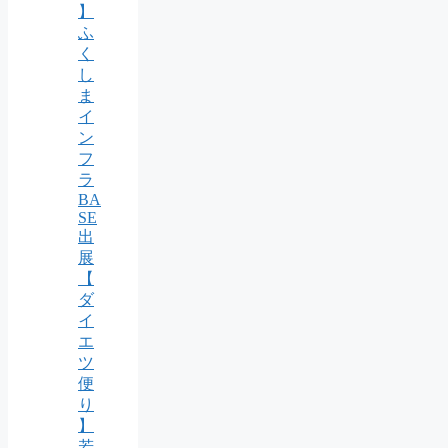
】
ふ
く
し
ま
イ
ン
フ
ラ
BA
SE
出
展
【
ダ
イ
エ
ツ
便
り
】
若