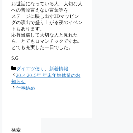
お世話になっている人、大切な人
への普段言えない言葉等を
ステージに映し出す3Dマッピン
グの演出で盛り上がる夜のイベン
トもあります。
応募当選して大切な人と見れた
ら、とてもロマンチックですね。
とても充実した一日でした。
S.G
カ
ダイエツ便り
、
新着情報
テ
2014-2015年 年末年始休業のお
ゴ
知らせ
リ
仕事納め
ー
検索