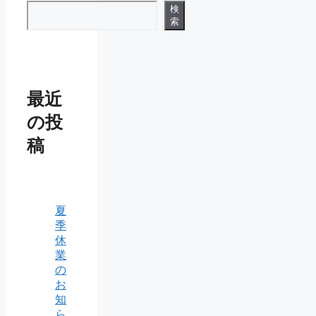
検
索
最近
の投
稿
夏
季
休
業
の
お
知
ら