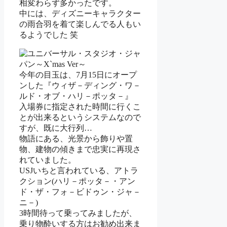
相変わらず多かったです。
中には、ディズニーキャラクター
の雨合羽を着て楽しんでる人もい
るようでした 笑
今年の目玉は、7月15日にオープ
ンした『ウィザ－ディング・ワ－
ルド・オブ・ハリ－ポッタ－』
入場券に指定された時間に行くこ
とが出来るというシステムなので
すが、既に大行列…
物語にある、光景から飾りや置
物、建物の傾きまで忠実に再現さ
れていました。
USJいちと言われている、アトラ
クション(ハリ－ポッタ－・アン
ド・ザ・フォ－ビドゥン・ジャ－
ニ－)
3時間待って乗ってみましたが、
乗り物酔いする方はお勧め出来ま