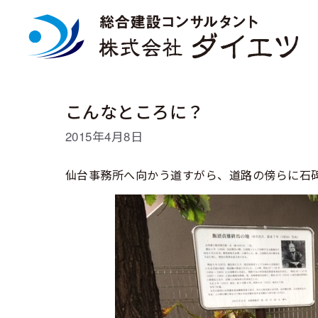
コ
ン
テ
ン
ツ
へ
ス
こんなところに？
キ
ッ
2015年4月8日
プ
仙台事務所へ向かう道すがら、道路の傍らに石