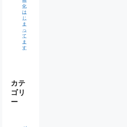
務
化
は
じ
ま
っ
て
ま
す
カテ
ゴリ
ー