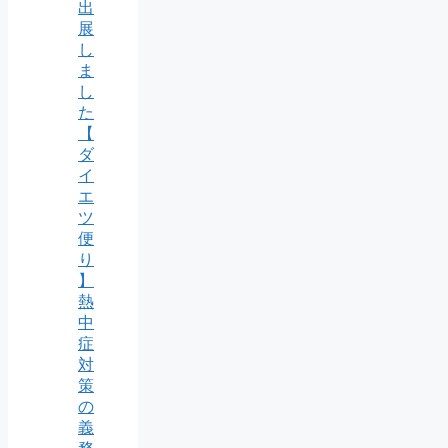
出
展
し
ま
し
た
【
ダ
イ
エ
ツ
便
り
】
熱
中
症
対
策
の
義