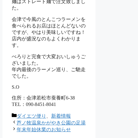
麺はストレート麺で注文致しまし
た。
会津で今風のとんこつラーメンを
食べられるお店はほとんどないの
ですが、やはり美味しいですね！
店内が盛況なのもよくわかりま
す。
ぺろりと完食で大変おいしゅうご
ざいました。
年内最後のラーメン巡り、ご馳走
でした。
S.O
住所：会津若松市蚕養町6-38
TEL：090-8451-8041
カ
ダイエツ便り
、
新着情報
テ
芦ノ牧温泉かがやき公園の足湯
ゴ
年末年始休業のお知らせ
リ