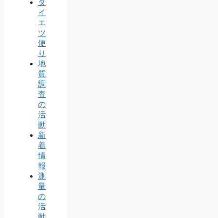
ダ
イ
エ
ツ
便
り
地
質
調
査
の
活
動
新
着
情
報
測
量
の
活
動