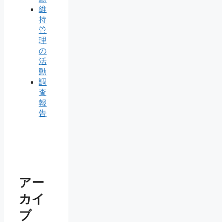
維
持
管
理
の
活
動
調
査
報
告
アー
カイ
ブ