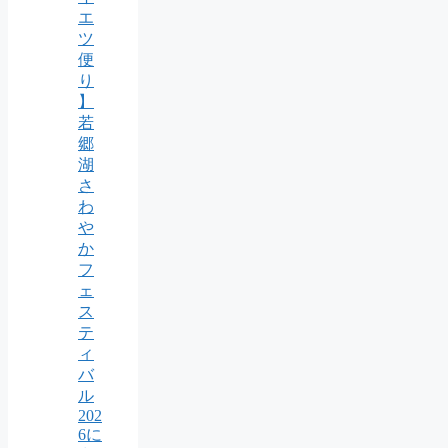
エ
ツ
便
り
】
若
郷
湖
さ
わ
や
か
フ
ェ
ス
テ
ィ
バ
ル
202
6に