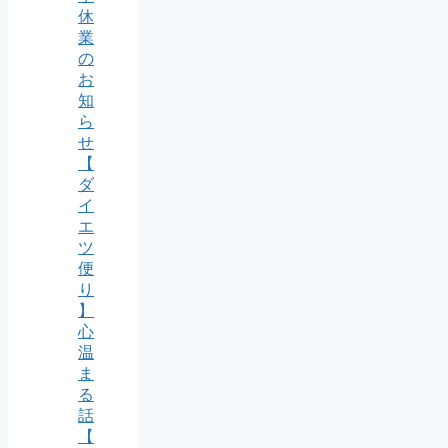
休
業
の
お
知
ら
せ
【
ダ
イ
エ
ツ
便
り
】
心
温
ま
る
話
【