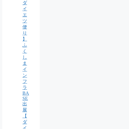
ダ
イ
エ
ツ
便
り
】
ふ
く
し
ま
イ
ン
フ
ラ
BA
SE
出
展
【
ダ
イ