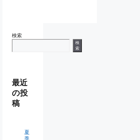
ー
検索
検
索
最近
の投
稿
夏
季