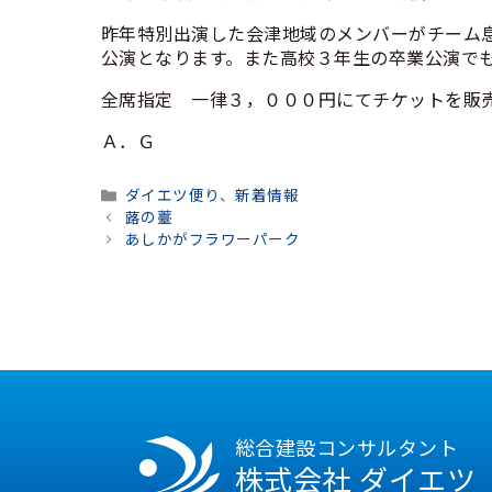
昨年特別出演した会津地域のメンバーがチーム
公演となります。また高校３年生の卒業公演で
全席指定 一律３，０００円にてチケットを販
Ａ．Ｇ
カ
ダイエツ便り
、
新着情報
テ
蕗の薹
ゴ
あしかがフラワーパーク
リ
ー
総合建設コンサルタント
株式会社 ダイエツ