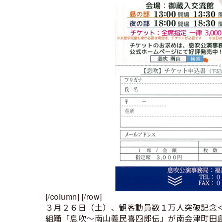
[/column] [/row]
３月２６日（土）、観客動員数１万人突破記念
組踊「息吹～南山義民喜四郎伝」が南会津町田