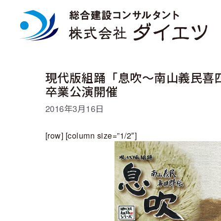
コ
ン
テ
ン
ツ
へ
ス
現代版組踊「息吹～南山義民喜四
キ
卒業公演開催
ッ
プ
2016年3月16日
[row] [column size=”1/2″]