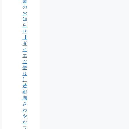
業
の
お
知
ら
せ
【
ダ
イ
エ
ツ
便
り
】
若
郷
湖
さ
わ
や
か
フ