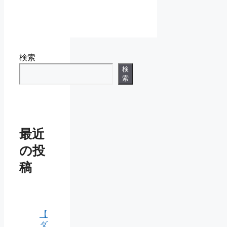
ー
検索
検
索
最近
の投
稿
【
ダ