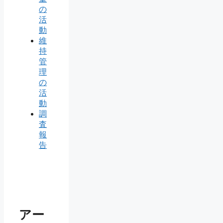
の
活
動
維
持
管
理
の
活
動
調
査
報
告
アー