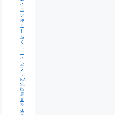
イ
エ
ツ
便
り
】
ふ
く
し
ま
イ
ン
フ
ラ
BA
SE
出
展
夏
季
休