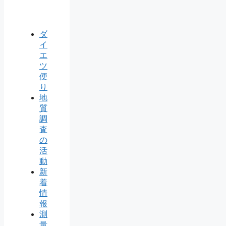
ダ
イ
エ
ツ
便
り
地
質
調
査
の
活
動
新
着
情
報
測
量