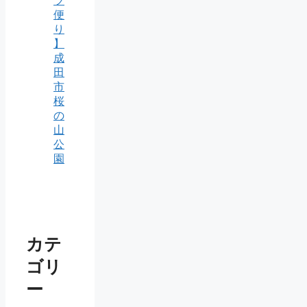
ツ
便
り
】
成
田
市
桜
の
山
公
園
カテ
ゴリ
ー