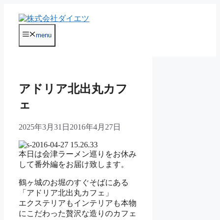
コ
ン
テ
menu
ン
ツ
へ
ス
キ
アドリア北出丸カフ
ッ
プ
ェ
2025年3月31日
2016年4月27日
本日は会津ラーメン巡りをお休み
して番外編をお届け致します。
鶴ヶ城のお堀のすぐそばにある
「アドリア北出丸カフェ」
エクステリアもインテリアも本物
にこだわった贅沢な造りのカフェ