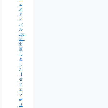
ェ
ス
テ
ィ
バ
ル
202
6に
出
展
し
ま
し
た
【
ダ
イ
エ
ツ
便
り