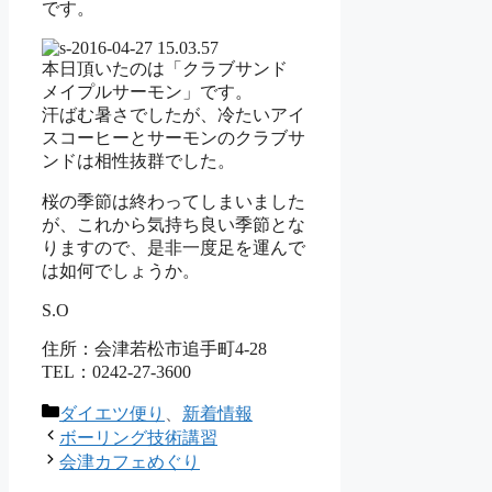
です。
本日頂いたのは「クラブサンド
メイプルサーモン」です。
汗ばむ暑さでしたが、冷たいアイ
スコーヒーとサーモンのクラブサ
ンドは相性抜群でした。
桜の季節は終わってしまいました
が、これから気持ち良い季節とな
りますので、是非一度足を運んで
は如何でしょうか。
S.O
住所：会津若松市追手町4-28
TEL：0242-27-3600
カ
ダイエツ便り
、
新着情報
テ
ボーリング技術講習
ゴ
会津カフェめぐり
リ