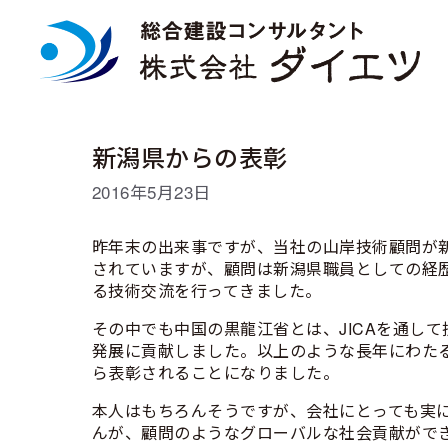
コ
ン
テ
ン
ツ
へ
ス
新潟県からの表彰
キ
ッ
2016年5月23日
プ
昨年末の出来事ですが、当社の山岸技術顧問が
されていますが、顧問は新潟県職員としての経
る技術交流を行ってきました。
その中でも中国の黒龍江省とは、JICAを通し
発展に貢献しました。以上のような長年にわた
ら表彰されることになりました。
本人はもちろんそうですが、会社にとっても実
んが、顧問のようなグローバルな社会貢献がで