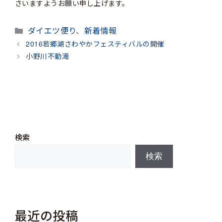
さいますようお願い申し上げます。
カ
ダイエツ便り
、
新着情報
テ
2016若郷湖さわやかフェスティバルの開催
ゴ
小野川不動滝
リ
ー
検索
検索
最近の投稿