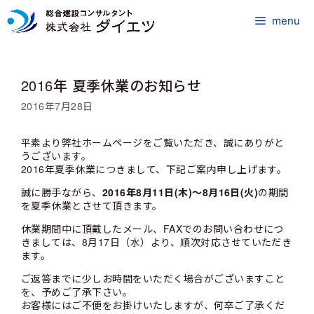
コ
ン
menu
テ
ン
ツ
2016年 夏季休業のお知らせ
へ
ス
2016年7月28日
キ
ッ
平素より弊社ホームページをご覧いただき、誠にありがと
プ
うございます。
2016年夏季休業につきまして、下記ご案内申し上げます。
誠に勝手ながら、
2016年8月11日(木)～8月16日(火)
の期間
を夏季休業とさせて頂きます。
休業期間中に頂戴したメール、FAXでのお問い合わせにつ
きましては、8月17日（水）より、順次対応させていただき
ます。
ご返答までに少しお時間をいただく場合がございますこと
を、予めご了承下さい。
お客様にはご不便をお掛けいたしますが、何卒ご了承くだ