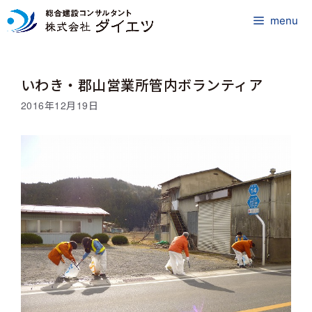
コ
ン
menu
テ
ン
ツ
いわき・郡山営業所管内ボランティア
へ
ス
2016年12月19日
キ
ッ
プ