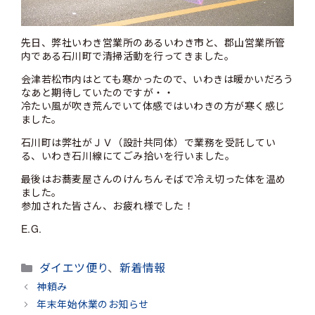
先日、弊社いわき営業所のあるいわき市と、郡山営業所管
内である石川町で清掃活動を行ってきました。
会津若松市内はとても寒かったので、いわきは暖かいだろう
なあと期待していたのですが・・
冷たい風が吹き荒んでいて体感ではいわきの方が寒く感じ
ました。
石川町は弊社がＪＶ（設計共同体）で業務を受託してい
る、いわき石川線にてごみ拾いを行いました。
最後はお蕎麦屋さんのけんちんそばで冷え切った体を温め
ました。
参加された皆さん、お疲れ様でした！
E.G.
カ
ダイエツ便り
、
新着情報
テ
神頼み
ゴ
年末年始休業のお知らせ