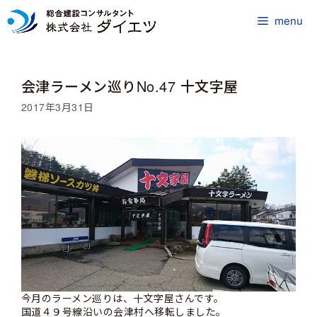
コ
ン
menu
テ
ン
ツ
会津ラーメン巡りNo.47 十文字屋
へ
ス
2017年3月31日
キ
ッ
プ
今月のラーメン巡りは、十文字屋さんです。
国道４９号線沿いの会津村へ移転しました。