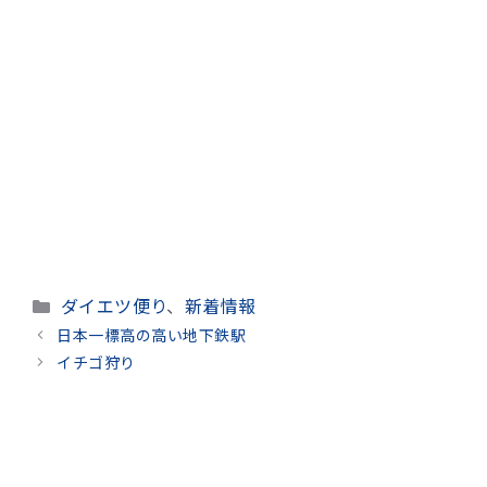
カ
ダイエツ便り
、
新着情報
テ
日本一標高の高い地下鉄駅
ゴ
イチゴ狩り
リ
ー