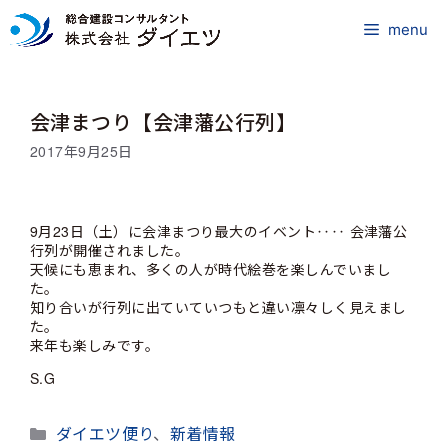
コ
ン
menu
テ
ン
ツ
会津まつり【会津藩公行列】
へ
ス
2017年9月25日
キ
ッ
プ
9月23日（土）に会津まつり最大のイベント‥‥ 会津藩公
行列が開催されました。
天候にも恵まれ、多くの人が時代絵巻を楽しんでいまし
た。
知り合いが行列に出ていていつもと違い凛々しく見えまし
た。
来年も楽しみです。
S.G
カ
ダイエツ便り
、
新着情報