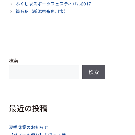
テ
ふくしまスポーツフェスティバル2017
ゴ
筒石駅（新潟県糸魚川市）
リ
ー
検索
検索
最近の投稿
夏季休業のお知らせ
【ダイエツ便り】心温まる話