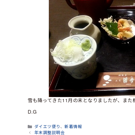
雪も降ってきた11月の末となりましたが、また
D.G
カ
ダイエツ便り
、
新着情報
テ
年末調整説明会