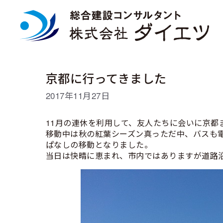
コ
ン
テ
ン
ツ
へ
ス
京都に行ってきました
キ
ッ
2017年11月27日
プ
11月の連休を利用して、友人たちに会いに京都
移動中は秋の紅葉シーズン真っただ中、バスも
ぱなしの移動となりました。
当日は快晴に恵まれ、市内ではありますが道路