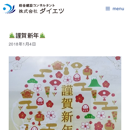
コ
ン
menu
テ
ン
ツ
謹賀新年
へ
ス
2018年1月4日
キ
ッ
プ