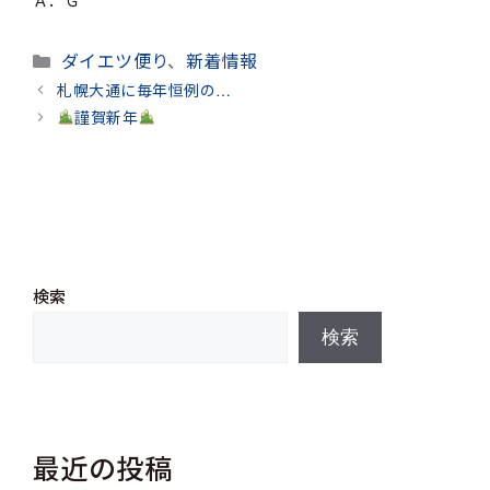
カ
ダイエツ便り
、
新着情報
テ
札幌大通に毎年恒例の…
ゴ
謹賀新年
リ
ー
検索
検索
最近の投稿