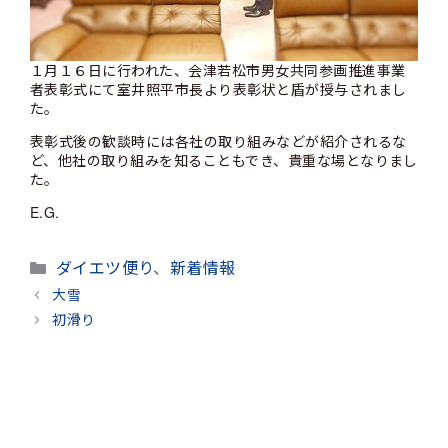
１月１６日に行われた、会津若松市男女共同参画推進事業
者表彰式にて室井照平市長より表彰状と盾が授与されまし
た。
表彰式後の歓談時には各社の取り組みなどが紹介されるな
ど、他社の取り組みを知ることもでき、貴重な場となりまし
た。
E.G.
カ
ダイエツ便り
、
新着情報
テ
大雪
ゴ
初滑り
リ
ー