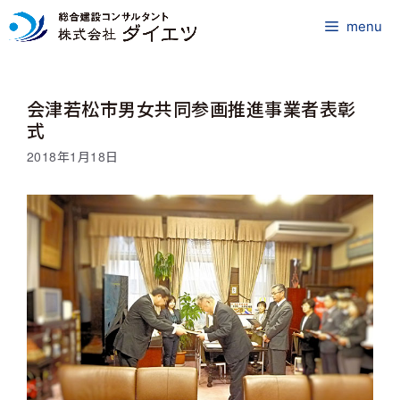
コ
ン
menu
テ
ン
ツ
会津若松市男女共同参画推進事業者表彰
へ
ス
式
キ
2018年1月18日
ッ
プ