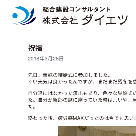
コ
ン
テ
ン
ツ
へ
ス
祝福
キ
ッ
2018年3月28日
プ
先日、義妹の結婚式に参加しました。
幸い天気は良かったんですが、まだまだ残冬を
自分達にはなかった演出もあり、色々な結婚式
た。自分が新郎の席に座っていた時は…いや、
た。
終わった後、疲労感MAXだったのは今でも思い