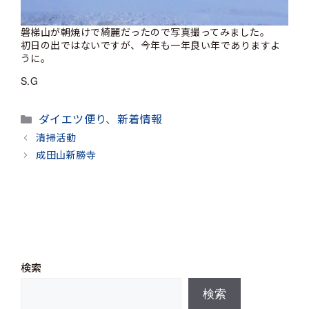
磐梯山が朝焼けで綺麗だったので写真撮ってみました。
初日の出ではないですが、今年も一年良い年でありますよ
うに。
S.G
カ
ダイエツ便り
、
新着情報
テ
清掃活動
ゴ
成田山新勝寺
リ
ー
検索
検索