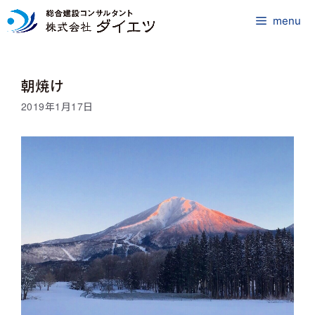
コ
ン
menu
テ
ン
ツ
朝焼け
へ
ス
2019年1月17日
キ
ッ
プ