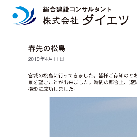
コ
ン
テ
ン
ツ
へ
ス
春先の松島
キ
ッ
2019年4月11日
プ
宮城の松島に行ってきました。皆様ご存知のと
景を望むことが出来ました。時間の都合上、遊
撮影に成功しました。