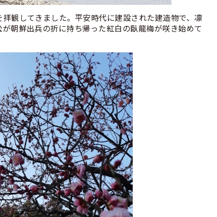
を拝観してきました。平安時代に建設された建造物で、凛
公が朝鮮出兵の折に持ち帰った紅白の臥龍梅が咲き始めて