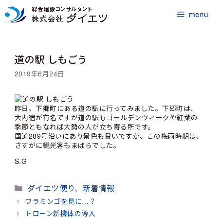
コ
ン
menu
テ
ン
ツ
道の駅 しもごう
へ
ス
2019年6月24日
キ
ッ
プ
昨日、下郷町にある道の駅に行ってみました。下郷町は、
大内宿が有名ですが道の駅もゴールデンウィークや紅葉の
季節ともなれば大勢の人が立ち寄る所です。
国道289号沿いにあり景色も良いですが、この梅雨時期は、
さすがに観光客もまばらでした。
S.G
カ
ダイエツ便り
、
新着情報
テ
フラミンゴを見に…？
ゴ
ドローン新機体の導入