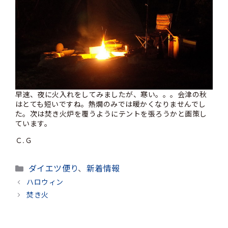
早速、夜に火入れをしてみましたが、寒い。。。会津の秋
はとても短いですね。熱燗のみでは暖かくなりませんでし
た。次は焚き火炉を覆うようにテントを張ろうかと画策し
ています。
Ｃ.Ｇ
カ
ダイエツ便り
、
新着情報
テ
ハロウィン
ゴ
焚き火
リ
ー