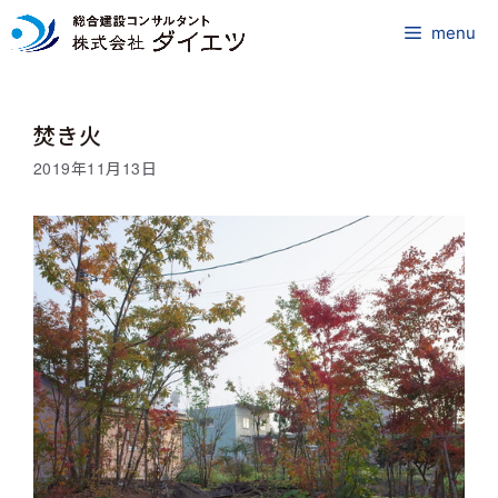
コ
ン
menu
テ
ン
ツ
焚き火
へ
ス
2019年11月13日
キ
ッ
プ