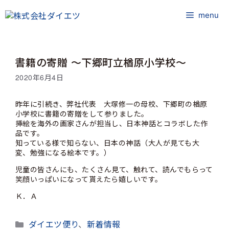
コ
ン
menu
テ
ン
ツ
書籍の寄贈 ～下郷町立楢原小学校～
へ
ス
2020年6月4日
キ
ッ
昨年に引続き、弊社代表 大塚修一の母校、下郷町の楢原
プ
小学校に書籍の寄贈をして参りました。
挿絵を海外の画家さんが担当し、日本神話とコラボした作
品です。
知っている様で知らない、日本の神話（大人が見ても大
変、勉強になる絵本です。）
児童の皆さんにも、たくさん見て、触れて、読んでもらって
笑顔いっぱいになって貰えたら嬉しいです。
Ｋ．Ａ
カ
ダイエツ便り
、
新着情報