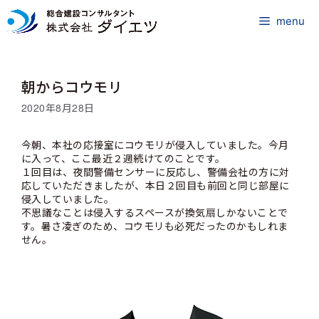
コ
ン
menu
テ
ン
ツ
朝からコウモリ
へ
ス
2020年8月28日
キ
ッ
今朝、本社の応接室にコウモリが侵入していました。今月
プ
に入って、ここ最近２週続けてのことです。
１回目は、夜間警備センサーに反応し、警備会社の方に対
応していただきましたが、本日２回目も前回と同じ部屋に
侵入していました。
不思議なことは侵入するスペースが換気扇しかないことで
す。暑さ凌ぎのため、コウモリも必死だったのかもしれま
せん。