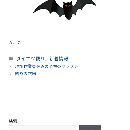
Ａ．Ｇ
カ
ダイエツ便り
、
新着情報
テ
現場作業昼休みの至福のサラメシ
ゴ
釣りの穴場
リ
ー
検索