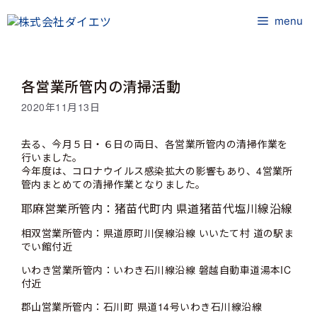
コ
ン
menu
テ
ン
ツ
各営業所管内の清掃活動
へ
ス
2020年11月13日
キ
ッ
去る、今月５日・６日の両日、各営業所管内の清掃作業を
プ
行いました。
今年度は、コロナウイルス感染拡大の影響もあり、4営業所
管内まとめての清掃作業となりました。
耶麻営業所管内：猪苗代町内 県道猪苗代塩川線沿線
相双営業所管内：県道原町川俣線沿線 いいたて村 道の駅ま
でい館付近
いわき営業所管内：いわき石川線沿線 磐越自動車道湯本IC
付近
郡山営業所管内：石川町 県道14号いわき石川線沿線