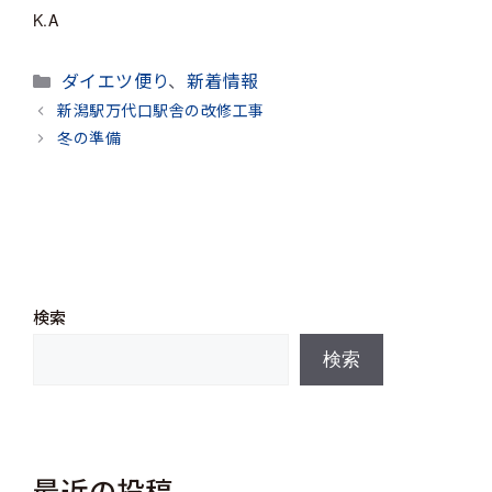
K.A
カ
ダイエツ便り
、
新着情報
テ
新潟駅万代口駅舎の改修工事
ゴ
冬の準備
リ
ー
検索
検索
最近の投稿