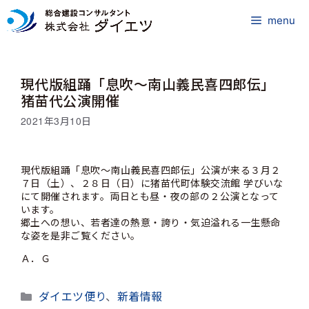
コ
ン
menu
テ
ン
ツ
現代版組踊「息吹～南山義民喜四郎伝」
へ
ス
猪苗代公演開催
キ
2021年3月10日
ッ
プ
現代版組踊「息吹～南山義民喜四郎伝」公演が来る３月２
７日（土）、２８日（日）に猪苗代町体験交流館 学びいな
にて開催されます。両日とも昼・夜の部の２公演となって
います。
郷土への想い、若者達の熱意・誇り・気迫溢れる一生懸命
な姿を是非ご覧ください。
Ａ．Ｇ
カ
ダイエツ便り
、
新着情報