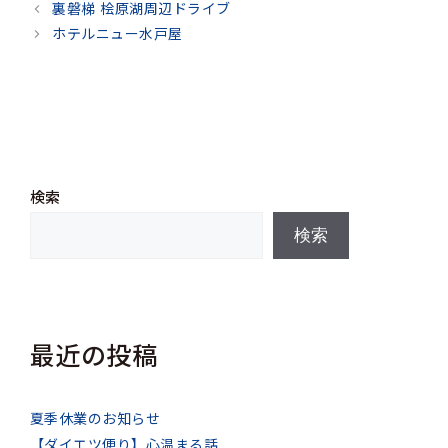
テ
裏磐梯 桧原湖周辺ドライブ
ゴ
ホテルニュー水戸屋
リ
ー
検索
検索
最近の投稿
夏季休業のお知らせ
【ダイエツ便り】心温まる話