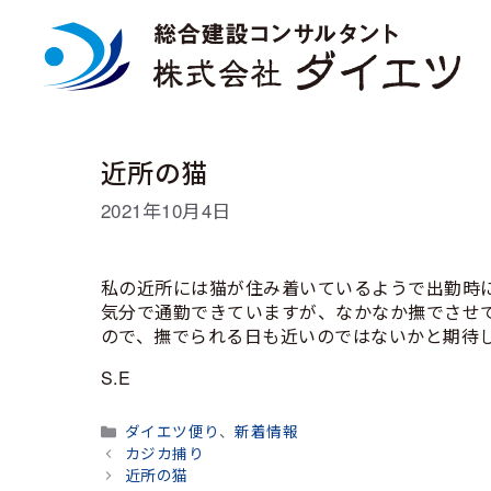
コ
ン
テ
ン
ツ
へ
ス
近所の猫
キ
ッ
2021年10月4日
プ
私の近所には猫が住み着いているようで出勤時
気分で通勤できていますが、なかなか撫でさせ
ので、撫でられる日も近いのではないかと期待
S.E
カ
ダイエツ便り
、
新着情報
テ
カジカ捕り
ゴ
近所の猫