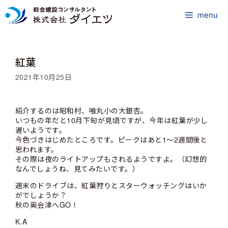
コ
ン
menu
テ
ン
ツ
紅葉
へ
ス
2021年10月25日
キ
ッ
プ
紹介するのは昭和村、喰丸小の大銀杏。
いつもの年だと10月下旬が見頃ですが、今年は紅葉が少し
遅いようです。
今色づきはじめたところです。ピークはあと1～2週間後と
思われます。
その際は夜のライトアップもされるようですよ。（幻想的
なんでしょうね、見てみたいです。）
週末のドライブは、紅葉狩りとスターウォッチングはいか
がでしょうか？
秋の奥会津へGO！
K.A