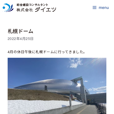
コ
ン
menu
テ
ン
ツ
札幌ドーム
へ
ス
2022年4月25日
キ
ッ
4月の休日午後に札幌ドームに行ってきました。
プ