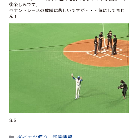
後楽しみです。
ペナントレースの成績は悲しいですが・・・気にしてませ
ん！
S.S
カ
ダイエツ便り
、
新着情報