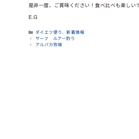
是非一度、ご賞味ください！食べ比べも楽しい
E.G
カ
ダイエツ便り
、
新着情報
テ
サーフ ルアー釣り
ゴ
アルパカ牧場
リ
ー