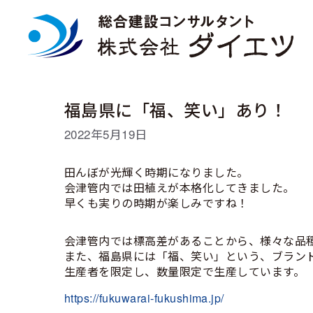
コ
ン
テ
ン
ツ
へ
ス
福島県に「福、笑い」あり！
キ
ッ
2022年5月19日
プ
田んぼが光輝く時期になりました。
会津管内では田植えが本格化してきました。
早くも実りの時期が楽しみですね！
会津管内では標高差があることから、様々な品
また、福島県には「福、笑い」という、ブラン
生産者を限定し、数量限定で生産しています。
https://fukuwarai-fukushima.jp/