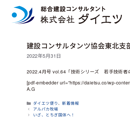
コ
ン
テ
ン
ツ
へ
ス
建設コンサルタンツ協会東北支
キ
ッ
2022年5月31日
プ
2022.4月号 vol.64「技術シリーズ 若手
[pdf-embedder url=”https://daietsu.co/wp-conte
A.G
カ
ダイエツ便り
、
新着情報
テ
アルパカ牧場
ゴ
いざ、とちぎ国体へ！
リ
ー