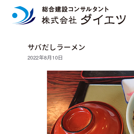
コ
ン
テ
ン
ツ
へ
ス
サバだしラーメン
キ
ッ
2022年8月10日
プ