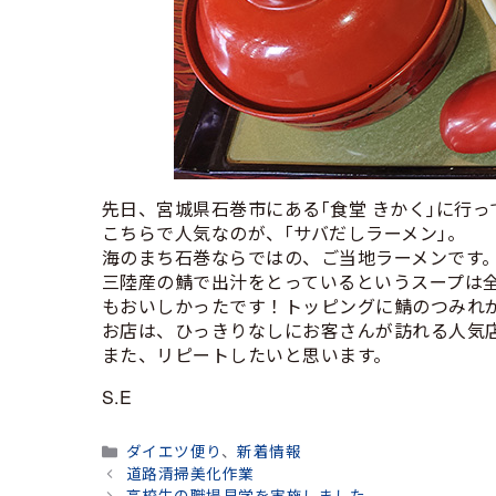
先日、宮城県石巻市にある｢食堂 きかく｣に行
こちらで人気なのが、｢サバだしラーメン｣。
海のまち石巻ならではの、ご当地ラーメンです
三陸産の鯖で出汁をとっているというスープは
もおいしかったです！トッピングに鯖のつみれ
お店は、ひっきりなしにお客さんが訪れる人気
また、リピートしたいと思います。
S.E
カ
ダイエツ便り
、
新着情報
テ
道路清掃美化作業
ゴ
高校生の職場見学を実施しました