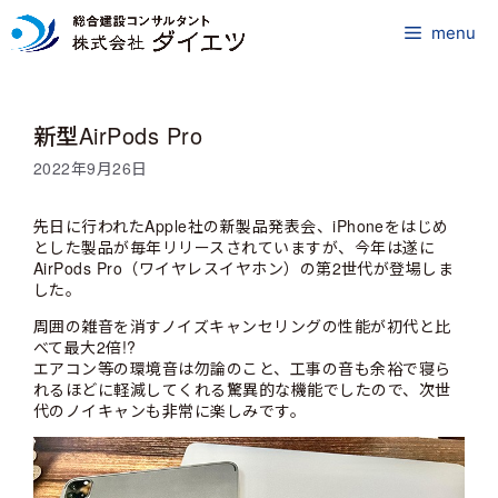
コ
ン
menu
テ
ン
ツ
新型AirPods Pro
へ
ス
2022年9月26日
キ
ッ
先日に行われたApple社の新製品発表会、iPhoneをはじめ
プ
とした製品が毎年リリースされていますが、今年は遂に
AirPods Pro（ワイヤレスイヤホン）の第2世代が登場しま
した。
周囲の雑音を消すノイズキャンセリングの性能が初代と比
べて最大2倍!?
エアコン等の環境音は勿論のこと、工事の音も余裕で寝ら
れるほどに軽減してくれる驚異的な機能でしたので、次世
代のノイキャンも非常に楽しみです。