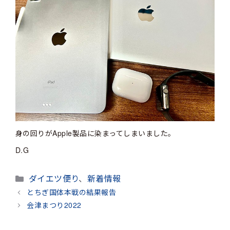
身の回りがApple製品に染まってしまいました。
D.G
カ
ダイエツ便り
、
新着情報
テ
とちぎ国体本戦の結果報告
ゴ
会津まつり2022
リ
ー